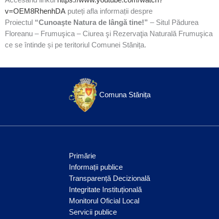
Accesând linkul
https://www.youtube.com/watch?
v=OEM8RhenhDA
puteți afla informații despre
Proiectul
“Cunoaşte Natura de lângă tine!”
– Situl Pădurea
Floreanu – Frumuşica – Ciurea şi Rezervaţia Naturală Frumuşica
ce se întinde și pe teritoriul Comunei Stănița.
Comuna Stănița
Primărie
Informații publice
Transparență Decizională
Integritate Instituțională
Monitorul Oficial Local
Servicii publice