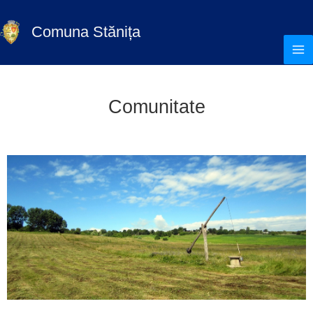
Skip
to
Comuna Stănița
content
Comunitate