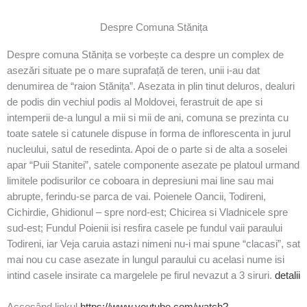
Despre Comuna Stănița
Despre comuna Stănița se vorbește ca despre un complex de
asezări situate pe o mare suprafață de teren, unii i-au dat
denumirea de “raion Stănița”. Asezata in plin tinut deluros, dealuri
de podis din vechiul podis al Moldovei, ferastruit de ape si
intemperii de-a lungul a mii si mii de ani, comuna se prezinta cu
toate satele si catunele dispuse in forma de inflorescenta in jurul
nucleului, satul de resedinta. Apoi de o parte si de alta a soselei
apar “Puii Stanitei”, satele componente asezate pe platoul urmand
limitele podisurilor ce coboara in depresiuni mai line sau mai
abrupte, ferindu-se parca de vai. Poienele Oancii, Todireni,
Cichirdie, Ghidionul – spre nord-est; Chicirea si Vladnicele spre
sud-est; Fundul Poienii isi resfira casele pe fundul vaii paraului
Todireni, iar Veja caruia astazi nimeni nu-i mai spune “clacasi”, sat
mai nou cu case asezate in lungul paraului cu acelasi nume isi
intind casele insirate ca margelele pe firul nevazut a 3 siruri.
detalii