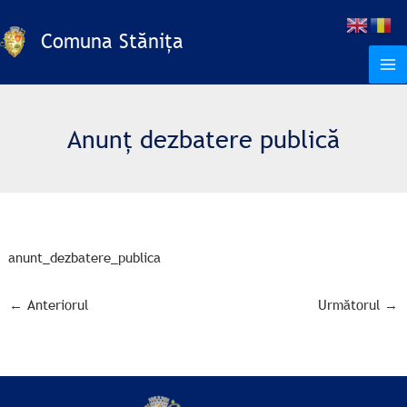
Skip
to
Comuna Stănița
content
Anunț dezbatere publică
anunt_dezbatere_publica
←
Anteriorul
Următorul
→