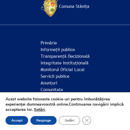
Comuna Stănița
Primărie
Informații publice
Transparență Decizională
Integritate Instituțională
Monitorul Oficial Local
Servicii publice
Anunțuri
Comunitate
Acest website foloseste cookie-uri pentru îmbunătățirea
experienței dumneavoastră online.Continuarea navigării implică
acceptarea lor.
Setări
.
© Comuna Stănița 2026
CLOSE GDPR COOK
Accept
Respinge
Setări