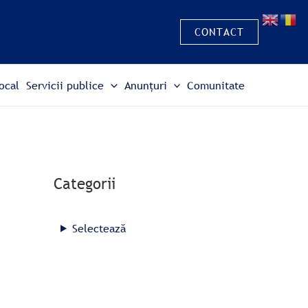
S
e
CONTACT
a
r
ocal
Servicii publice
Anunțuri
Comunitate
c
h
Categorii
Selectează