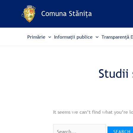
Skip
Search
to
for:
Comuna Stănița
content
Primărie
Informații publice
Transparență 
Studii
It seems we can’t find what you’re l