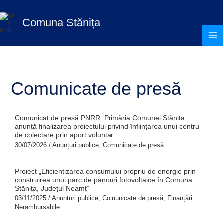
Skip
S
to
Comuna Stănița
e
content
a
r
c
h
Comunicate de presă
Comunicat de presă PNRR: Primăria Comunei Stănița
anunță finalizarea proiectului privind înființarea unui centru
de colectare prin aport voluntar
30/07/2026
/
Anunțuri publice
,
Comunicate de presă
Proiect „Eficientizarea consumului propriu de energie prin
construirea unui parc de panouri fotovoltaice în Comuna
Stănița, Județul Neamț”
03/11/2025
/
Anunțuri publice
,
Comunicate de presă
,
Finanțări
Nerambursabile