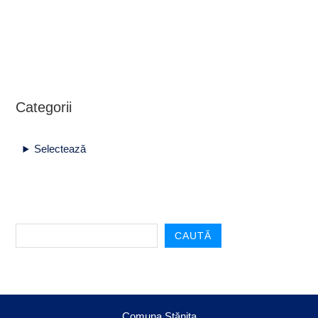
Categorii
Selectează
CAUTĂ
Comuna Stănița