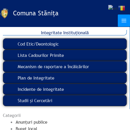
Skip
to
Comuna Stănița
content
Integritate Instituțională
Cod Etic/Deontologic
Lista Cadourilor Primite
Mecanism de raportare a încălcărilor
Plan de Integritate
Incidente de integritate
Studii și Cercetări
Categorii
Anunțuri publice
Buget local