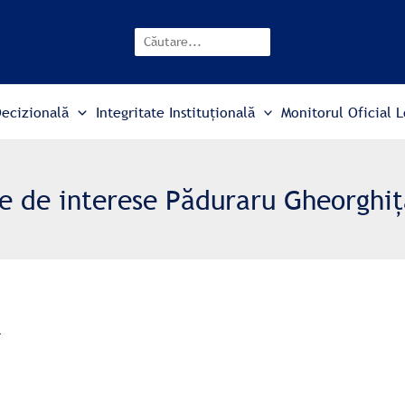
Search
Decizională
Integritate Instituțională
Monitorul Oficial L
ie de interese Păduraru Gheorghiț
l