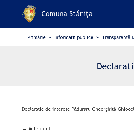
Skip
to
Comuna Stănița
content
Primărie
Informații publice
Transparență 
Declarat
Declaratie de interese Păduraru Gheorghiță-Ghioce
←
Anteriorul