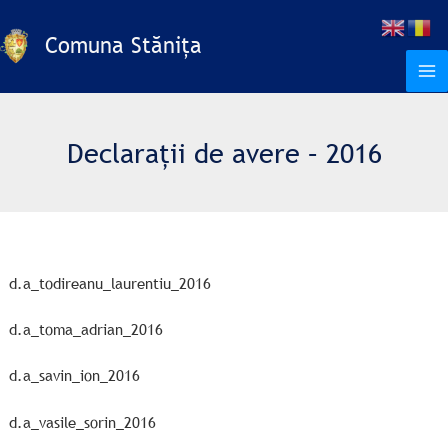
Skip
to
Comuna Stănița
content
Declarații de avere – 2016
d.a_todireanu_laurentiu_2016
d.a_toma_adrian_2016
d.a_savin_ion_2016
d.a_vasile_sorin_2016