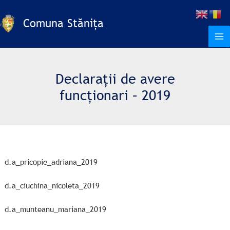
Skip
to
Comuna Stănița
content
Declarații de avere
funcționari – 2019
d.a_pricopie_adriana_2019
d.a_ciuchina_nicoleta_2019
d.a_munteanu_mariana_2019