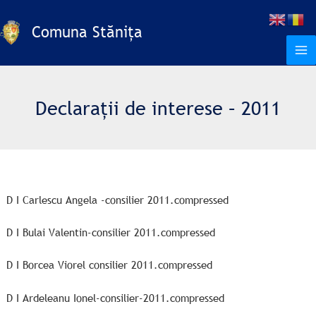
Skip
to
Comuna Stănița
content
Declarații de interese – 2011
D I Carlescu Angela -consilier 2011.compressed
D I Bulai Valentin-consilier 2011.compressed
D I Borcea Viorel consilier 2011.compressed
D I Ardeleanu Ionel-consilier-2011.compressed