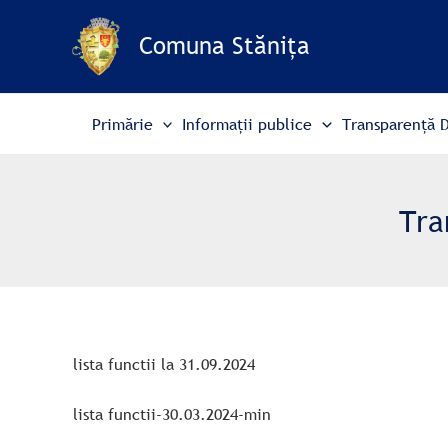
Skip
to
Comuna Stănița
content
Primărie
Informații publice
Transparență 
Tra
lista functii la 31.09.2024
lista functii-30.03.2024-min