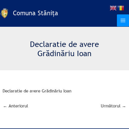
Skip
to
Comuna Stănița
content
Declaratie de avere
Grădinăriu Ioan
Declaratie de avere Grădinăriu Ioan
←
Anteriorul
Următorul
→