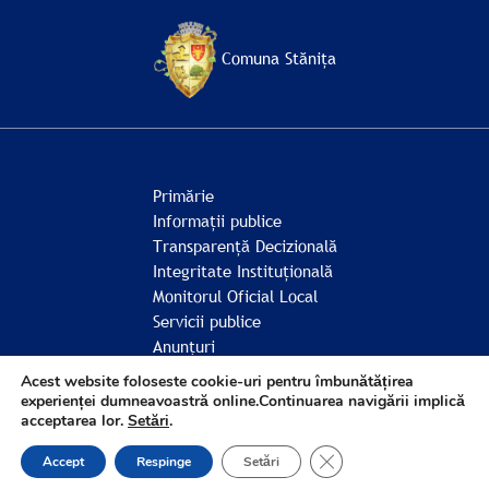
Comuna Stănița
Primărie
Informații publice
Transparență Decizională
Integritate Instituțională
Monitorul Oficial Local
Servicii publice
Anunțuri
Comunitate
Acest website foloseste cookie-uri pentru îmbunătățirea
experienței dumneavoastră online.Continuarea navigării implică
acceptarea lor.
Setări
.
© Comuna Stănița 2026
CLOSE GDPR COOK
Accept
Respinge
Setări